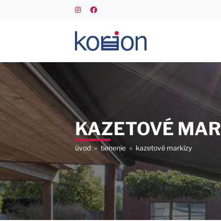
KAZETOVÉ MAR
úvod
»
tienenie
»
kazetové markízy