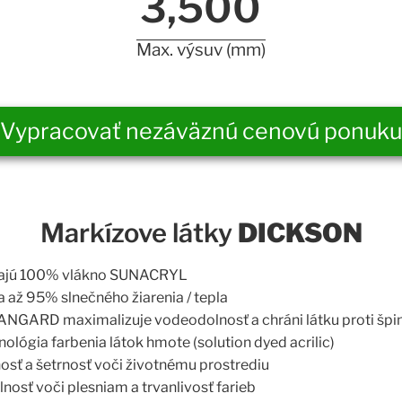
3,500
Max. výsuv (mm)
Vypracovať nezáväznú cenovú ponuku
Markízove látky
DICKSON
vajú 100% vlákno SUNACRYL
až 95% slnečného žiarenia / tepla
NGARD maximalizuje vodeodolnosť a chráni látku proti špin
ológia farbenia látok hmote (solution dyed acrilic)
sť a šetrnosť voči životnému prostrediu
nosť voči plesniam a trvanlivosť farieb