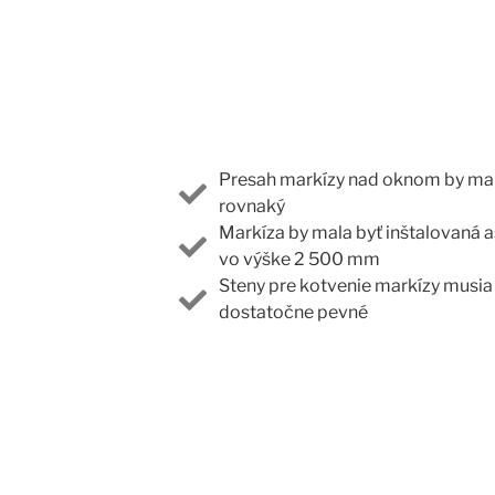
Presah markízy nad oknom by mal
rovnaký
Markíza by mala byť inštalovaná 
vo výške 2 500 mm
Steny pre kotvenie markízy musia
dostatočne pevné