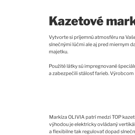
Kazetové mar
Vytvorte si príjemnú atmosféru na Va
slnečnými lúčmi ale aj pred miernym d
majetku.
Použité látky sú impregnované špeciál
a zabezpečili stálosť farieb. Výrobcom
Markíza OLIVIA patrí medzi TOP kaze
výhodou je elektricky ovládaný vertikál
a flexibilne tak regulovať dopad slnečn