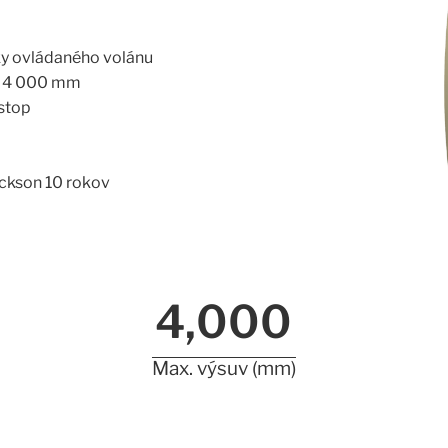
y ovládaného volánu
až 4 000 mm
 stop
ickson 10 rokov
4,000
Max. výsuv (mm)