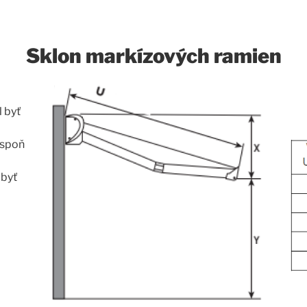
Sklon markízových ramien
 byť
aspoň
 byť