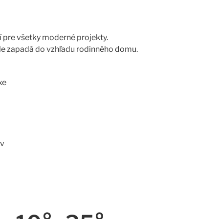
 pre všetky moderné projekty.
le zapadá do vzhľadu rodinného domu.
xe
ov