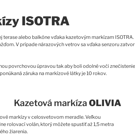
kízy ISOTRA
šej terase alebo balkóne vďaka kazetovým markízam ISOTRA. 
ažďom. V prípade nárazových vetrov sa vďaka senzoru zatvori
nou povrchovou úpravou tak aby boli odolné voči znečistenie,
 ponúkaná záruka na markízové látky je 10 rokov.
Kazetová markíza
OLIVIA
tové markízy v celosvetovom meradle. Veľkou
ne rolovací volán, ktorý môžete spustiť až 1,5 metra
ého žiarenia.