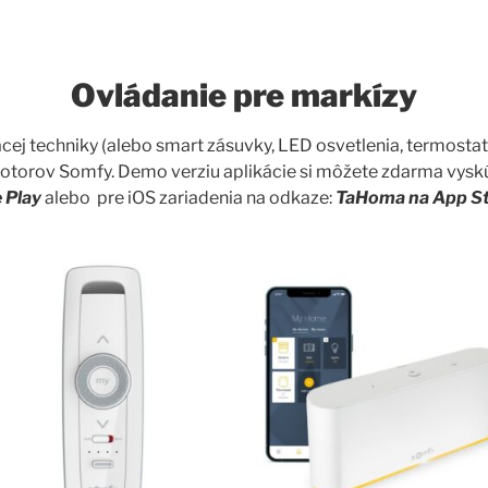
Ovládanie pre markízy
j techniky (alebo smart zásuvky, LED osvetlenia, termostatick
ov Somfy. Demo verziu aplikácie si môžete zdarma vyskúšať 
 Play
alebo pre iOS zariadenia na odkaze:
TaHoma na App S