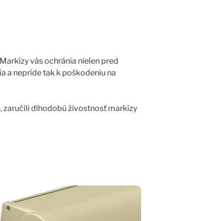
Markízy vás ochránia nielen pred
a a nepríde tak k poškodeniu na
 zaručili dlhodobú živostnosť markízy