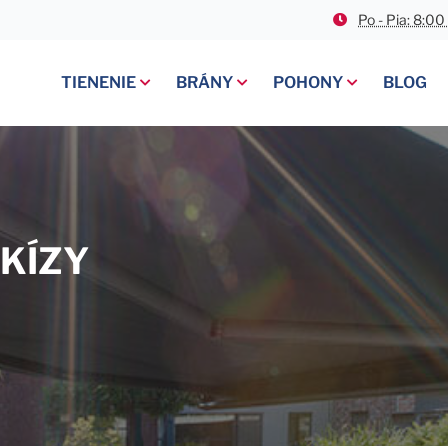
Po - Pia: 8:00
TIENENIE
BRÁNY
POHONY
BLOG
BIOKLIMATICKÉ PERGOLY
ROLOVACIE BRÁNY
GARÁŽOVÉ POHONY
SCREENOVÉ ROLETY
PRIEMYSELNÉ BRÁNY
POSUVNÉ POHONY
VONKAJŠIE ŽALÚZIE
GARÁŽOVÉ BRÁNY
KRÍDLOVÉ POHONY
VONKAJŠIE ROLETY
KÍZY
KAZETOVÉ MARKÍZY