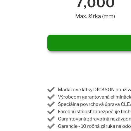
7,000
Max. šírka (mm)
Markízove látky DICKSON použí
Výrobcom garantovaná eliminácia 
Špeciálna povrchová úprava CLEA
Farebnú stálosť zabezpečuje techn
Garantovaná zdravotná nezávadno
Garancie - 10 ročná záruka na odol