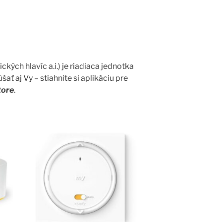
ých hlavíc a.i.) je riadiaca jednotka
aj Vy – stiahnite si aplikáciu pre
tore
.