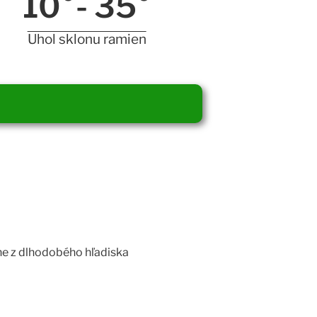
10°- 
35
°
Uhol sklonu ramien
e z dlhodobého hľadiska