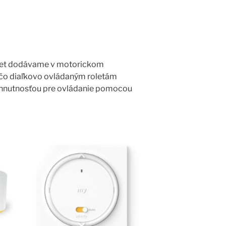
oliet dodávame v motorickom
ľ čo diaľkovo ovládaným roletám
nevyhnutnosťou pre ovládanie pomocou