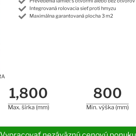
Prevedenia lamiel: s otvormi alebo bez otvorov
Integrovaná rolovacia sieť proti hmyzu
Maximálna garantovaná plocha 3 m2
RA
1,800
800
Max. šírka (mm)
Min. výška (mm)
Vypracovať nezáväznú cenovú ponuku