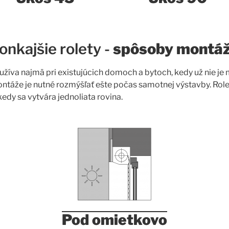
onkajšie rolety -
spôsoby montá
žíva najmä pri existujúcich domoch a bytoch, kedy už nie je
áže je nutné rozmýšľať ešte počas samotnej výstavby. Rolet
edy sa vytvára jednoliata rovina.
Pod omietkovo