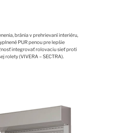
nia, bránia v prehrievaní interiéru,
 vyplnené PUR penou pre lepšie
osť integrovať rolovaciu sieť proti
šej rolety (VIVERA – SECTRA).