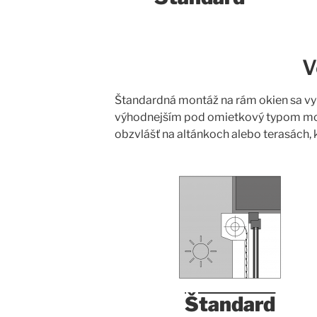
V
Štandardná montáž na rám okien sa vyu
výhodnejším pod omietkový typom mont
obzvlášť na altánkoch alebo terasách, k
Štandard