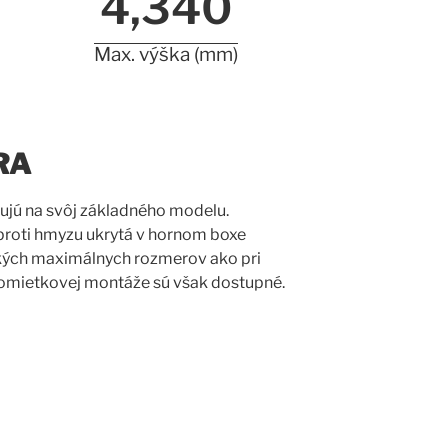
4,340
Max. výška (mm)
RA
ujú na svôj základného modelu.
proti hmyzu ukrytá v hornom boxe
takých maximálnych rozmerov ako pri
 omietkovej montáže sú však dostupné.