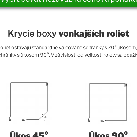
Krycie boxy
vonkajších roliet
roliet ostávajú štandardné valcované schránky s 20° úkosom,
hránky s úkosom 90°. V závislosti od veľkosti rolety sa použív
Úkos 45°
Úkos 90°