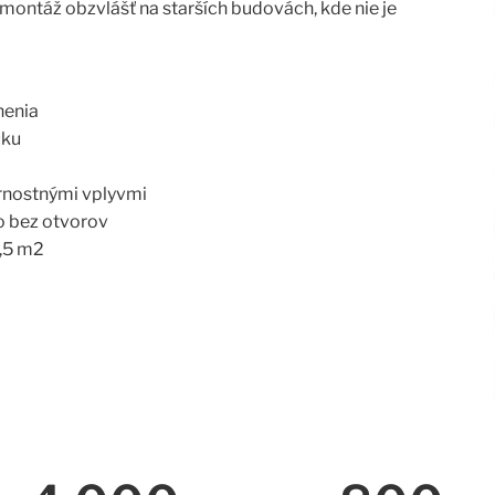
 montáž obzvlášť na starších budovách, kde nie je
nenia
uku
rnostnými vplyvmi
o bez otvorov
,5 m2