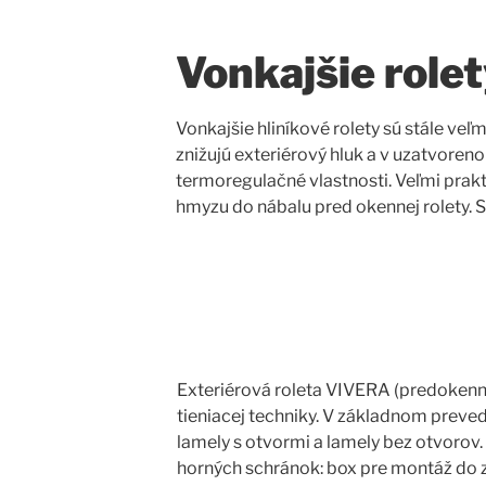
Vonkajšie role
Vonkajšie hliníkové rolety sú stále veľ
znižujú exteriérový hluk a v uzatvoren
termoregulačné vlastnosti. Veľmi prakt
hmyzu do nábalu pred okennej rolety. 
Exteriérová roleta VIVERA (predokenná
tieniacej techniky. V základnom preve
lamely s otvormi a lamely bez otvorov
horných schránok: box pre montáž do 