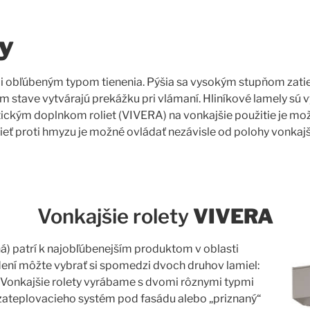
ty
mi obľúbeným typom tienenia. Pýšia sa vysokým stupňom zatiene
om stave vytvárajú prekážku pri vlámaní. Hliníkové lamely sú
ickým doplnkom roliet (VIVERA) na vonkajšie použitie je možn
Sieť proti hmyzu je možné ovládať nezávisle od polohy vonkaj
Vonkajšie rolety
VIVERA
) patrí k najobľúbenejším produktom v oblasti
dení môžte vybrať si spomedzi dvoch druhov lamiel:
. Vonkajšie rolety vyrábame s dvomi rôznymi typmi
zateplovacieho systém pod fasádu alebo „priznaný“