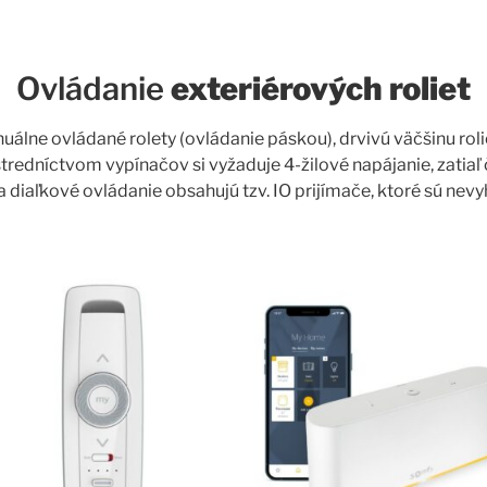
Ovládanie
exteriérových roliet
nuálne ovládané rolety (ovládanie páskou), drvivú väčšinu r
redníctvom vypínačov si vyžaduje 4-žilové napájanie, zatia
y na diaľkové ovládanie obsahujú tzv. IO prijímače, ktoré sú 