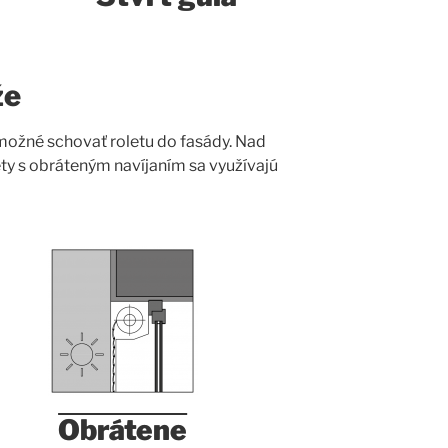
že
 možné schovať roletu do fasády. Nad
y s obráteným navíjaním sa využívajú
Obrátene